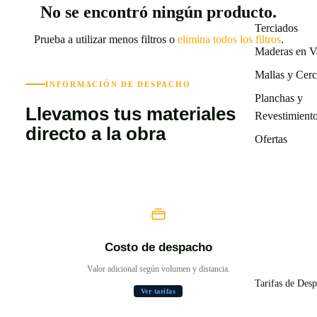
No se encontró ningún producto.
Terciados
Prueba a utilizar menos filtros o
elimina todos los filtros
.
Maderas en V
Mallas y Cer
INFORMACIÓN DE DESPACHO
Planchas y
Llevamos tus materiales
Revestimient
directo a la obra
Ofertas
Costo de despacho
na.
Valor adicional según volumen y distancia.
El
Tarifas de Des
Ver tarifas