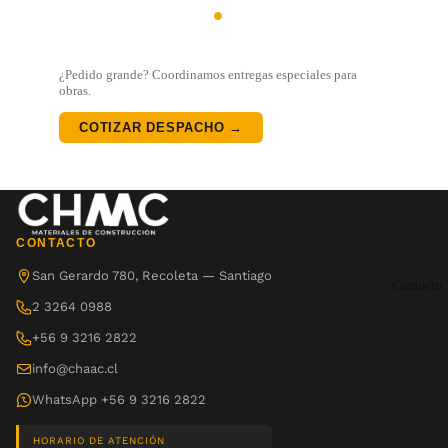
¿Pedido grande? Coordinamos entregas especiales para
obras.
COTIZAR DESPACHO →
CONTACTO
San Gerardo 780, Recoleta — Santiago
Contacto
2 3264 0988
+56 9 3216 2822
info@chaac.cl
WhatsApp +56 9 3216 2822
HORARIO DE ATENCIÓN