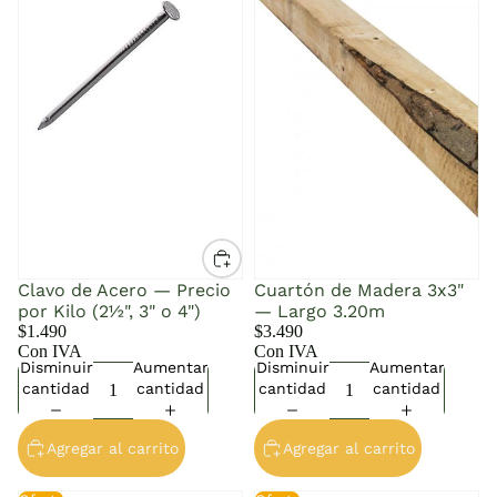
Kilo (2½", 3" o 4")
Largo 3.20m
Clavo de Acero — Precio
Cuartón de Madera 3x3"
por Kilo (2½", 3" o 4")
— Largo 3.20m
$1.490
$3.490
Con IVA
Con IVA
Disminuir
Aumentar
Disminuir
Aumentar
cantidad
cantidad
cantidad
cantidad
Agregar al carrito
Agregar al carrito