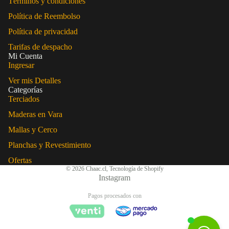
Términos y condiciones
Política de Reembolso
Política de privacidad
Tarifas de despacho
Mi Cuenta
Ingresar
Ver mis Detalles
Categorías
Terciados
Maderas en Vara
Mallas y Cerco
Planchas y Revestimiento
Ofertas
© 2026
Chaac.cl
,
Tecnología de Shopify
Instagram
Pagos procesados con