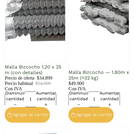
Malla Bizcocho 1,20 x 25
Malla Bizcocho — 1.80m x
m (con detalles)
25m (≈32 kg)
Precio de oferta
$34.899
Precio habitual
$54.000
$49.900
Con IVA
Con IVA
Disminuir
Aumentar
Disminuir
Aumentar
cantidad
cantidad
cantidad
cantidad
Agregar al carrito
Agregar al carrito
Plancha de Zinc Acanalada
Plancha Fibrocemento 4mm