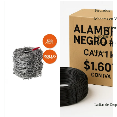
Alambre de Púas Galvanizado
Alambre Negro #18 – Rollo 1
— Rollo 500m
kg
Terciados
Maderas en V
Mallas y Cer
Planchas y
Revestimient
Ofertas
Tarifas de Des