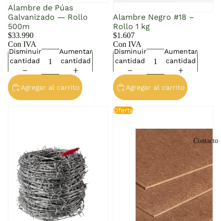
Alambre de Púas
Galvanizado — Rollo
Alambre Negro #18 –
500m
Rollo 1 kg
$33.990
$1.607
Con IVA
Con IVA
Disminuir
Aumentar
Disminuir
Aumentar
cantidad
cantidad
cantidad
cantidad
Agregar al carrito
Agregar al carrito
Alambre Puas 100 mts
Cholgúan 2.5mm —
Oferta
1.52x2.44m
Contacto