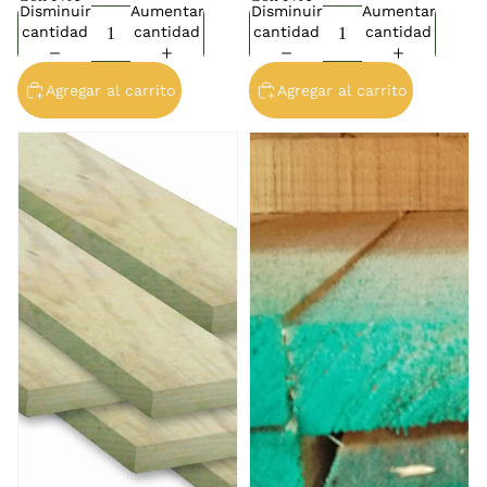
Disminuir
Aumentar
Disminuir
Aumentar
cantidad
cantidad
cantidad
cantidad
Agregar al carrito
Agregar al carrito
Madera Impregnada 2x2
Madera Verde 1x4 x 3.20m