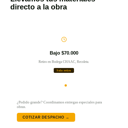
directo a la obra
Bajo $70.000
mo.
Retiro en Bodega CHAAC, Recoleta.
El
Solo retiro
¿Pedido grande? Coordinamos entregas especiales para
obras.
COTIZAR DESPACHO →