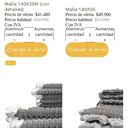
Malla 1.50X25M (con
detalles)
Malla 1.80X25
Precio de oferta
$41.489
Precio de oferta
$49.900
Precio habitual
$59.990
Precio habitual
$51.990
Con IVA
Con IVA
Disminuir
Aumentar
Disminuir
Aumentar
cantidad
cantidad
cantidad
cantidad
Agregar al carrito
Agregar al carrito
Malla Bizcocho 1,20 x 25 m
Malla Bizcocho — 1.80m x
Oferta
(con detalles)
25m (≈32 kg)