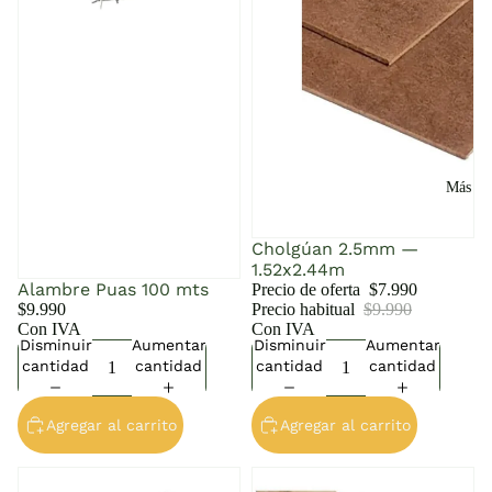
Más
Cholgúan 2.5mm —
1.52x2.44m
Alambre Puas 100 mts
Precio de oferta
$7.990
$9.990
Precio habitual
$9.990
Con IVA
Con IVA
Disminuir
Aumentar
Disminuir
Aumentar
cantidad
cantidad
cantidad
cantidad
Agregar al carrito
Agregar al carrito
Clavo de Acero — Precio por
Cuartón de Madera 3x3" —