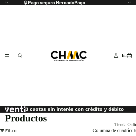
🔒
Pago seguro MercadoPago
Inicio
3 cuotas sin interés con crédito y débito
Productos
Tienda Onli
Columna de cuadrícul
Filtro